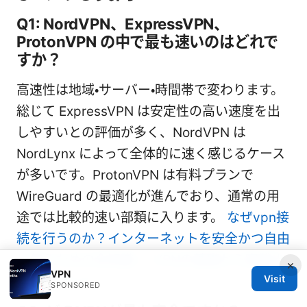
Q1: NordVPN、ExpressVPN、
ProtonVPN の中で最も速いのはどれで
すか？
高速性は地域・サーバー・時間帯で変わります。
総じて ExpressVPN は安定性の高い速度を出
しやすいとの評価が多く、NordVPN は
NordLynx によって全体的に速く感じるケース
が多いです。ProtonVPN は有料プランで
WireGuard の最適化が進んでおり、通常の用
途では比較的速い部類に入ります。
なぜvpn接
続を行うのか？インターネットを安全かつ自由
に使うための全知識 — VPNの基礎から実践ま
×
VPN
Visit
で完全ガイド
SPONSORED