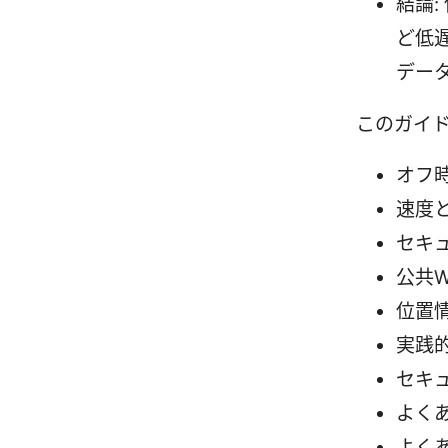
結論
ど低
データ
このガイ
オフ
速度
セキ
公共W
位置
実践
セキ
よく
よく