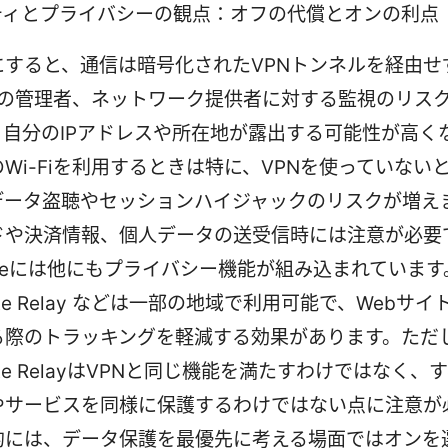
ティとプライバシーの観点：オフの代償とオンの利点
にすると、通信は暗号化されたVPNトンネルを経由せず
-Fiの管理者、ネットワーク提供者に対する監視のリス
。自分のIPアドレスや所在地が露出する可能性が高く
Wi-Fiを利用するときは特に、VPNを使っていない
データ盗聴やセッションハイジャックのリスクが増え
ドや決済情報、個人データの送受信時には注意が必要
oneには他にもプライバシー機能が組み込まれています。i
vate Relay などは一部の地域で利用可能で、Webサ
る際のトラッキングを軽減する効果があります。ただ
vate RelayはVPNと同じ機能を満たすわけではなく、
やサービスを同様に保護するわけではない点に注意が
的には、データ保護を最優先に考える場面ではオンを