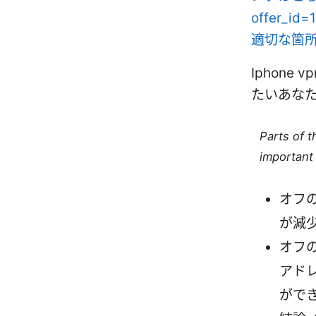
offer_i
適切な箇
Iphon
たいあな
Parts of 
important 
オフ
が減
オフの
アド
がで