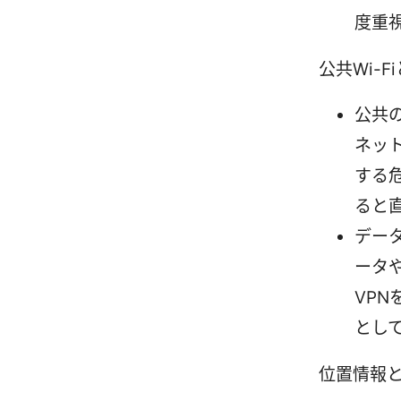
度重
公共Wi-
公共
ネッ
する
ると
デー
ータ
VP
とし
位置情報