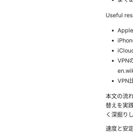
Useful re
Appl
iPho
iClo
VPN
en.wi
VPN比
本文の流れ
替えを実
く深掘り
速度と安