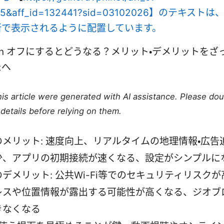
d=15&aff_id=132441?sid=03102026】のテキス
所で表示されるように配置しています。
e vpn オフにするとどうなる？メリット・デメリットを
たへ
this article were generated with AI assistance. Please do
details before relying on them.
のメリット: 速度向上、リアルタイムの地理情報・広告
少、アプリの初期接続が速くなる、設定がシンプルに
デメリット: 公共Wi-Fi等でのセキュリティリスクが
レスや位置情報が露出する可能性が高くなる、ジオブ
きなくなる