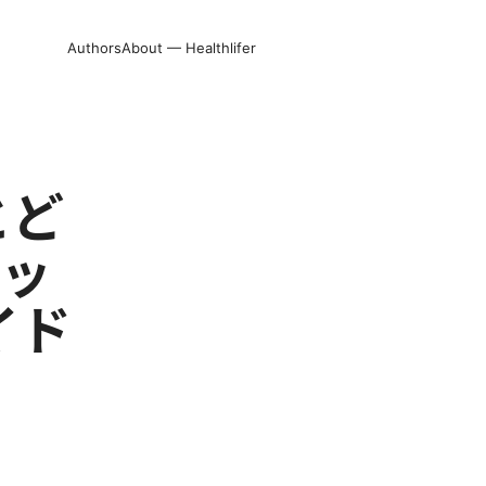
Authors
About — Healthlifer
とど
リッ
イド