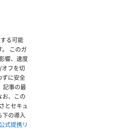
善する可能
。 このガ
影響、速度
/オフを切
わずに安全
。記事の最
なお、この
適さとセキュ
ら下の導入
Nの公式提携リ