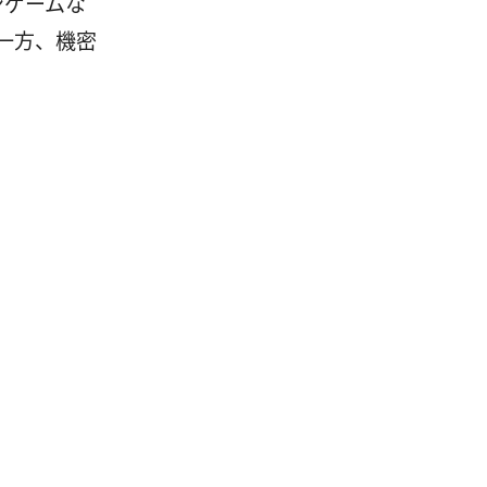
ンゲームな
一方、機密
。