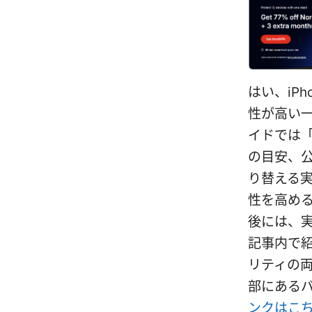
はい、iP
性が高い
イドでは
の目安、公
り替える実
性を高め
後には、
記事内で紹
リティの
部にある
ンクはこ