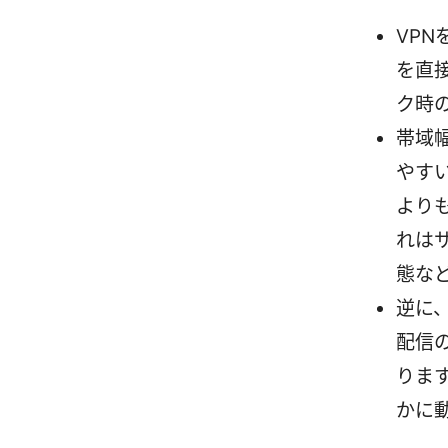
VPN
を直
ク時
帯域
やす
より
れは
態な
逆に
配信
りま
かに