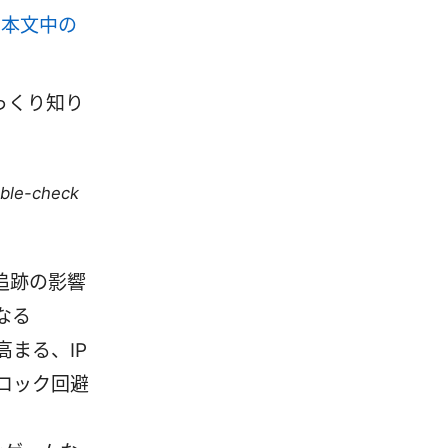
トは、本文中の
ざっくり知り
uble-check
追跡の影響
なる
高まる、IP
ロック回避