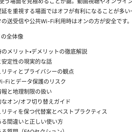
: 使う場面を見極めることが鍵。動画視聴やオンライ
遅延を重視する場面ではオフが有利になることが多い
の送受信や公共Wi-Fi利用時はオンの方が安全です
ドの全体像
時のメリット・デメリットの徹底解説
と安定性の現実的な話
ュリティとプライバシーの観点
i-Fiとデータ保護のリスク
情報と地理制限の扱い
的なオン/オフ切り替えガイド
ュリティを保つ代替案とベストプラクティス
ある間違いと正しい使い方
ある質問（FAQセクション）