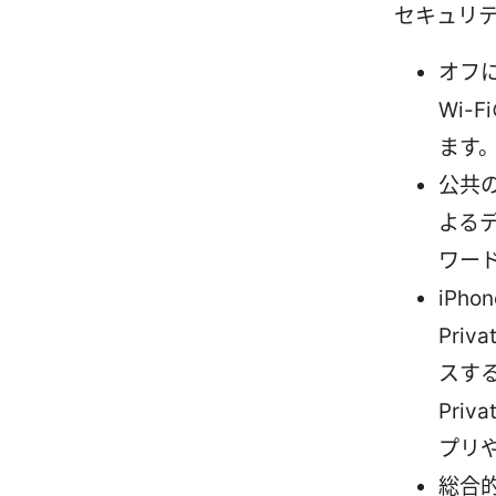
セキュリ
オフ
Wi
ます
公共の
よる
ワー
iPh
Pri
スす
Pri
プリ
総合