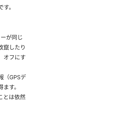
です。
カーが同じ
改竄したり
、オフにす
（GPSデ
得ます。
ことは依然