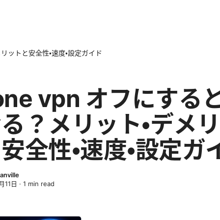
デメリットと安全性・速度・設定ガイド
hone vpn オフにする
る？メリット・デメ
安全性・速度・設定ガ
anville
月11日
·
1
min read