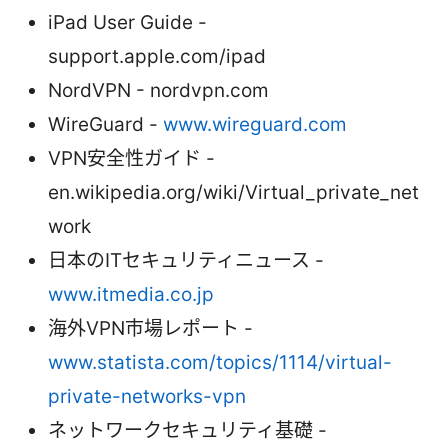
iPad User Guide -
support.apple.com/ipad
NordVPN - nordvpn.com
WireGuard -
www.wireguard.com
VPN安全性ガイド -
en.wikipedia.org/wiki/Virtual_private_net
work
日本のITセキュリティニュース -
www.itmedia.co.jp
海外VPN市場レポート -
www.statista.com/topics/1114/virtual-
private-networks-vpn
ネットワークセキュリティ基礎 -