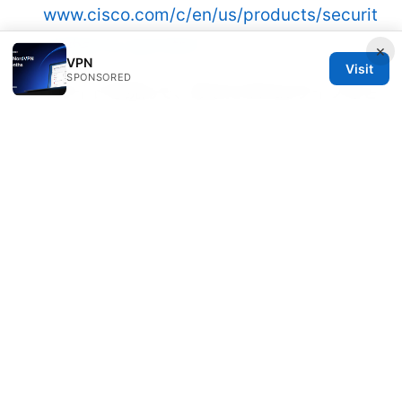
www.cisco.com/c/en/us/products/securit
y/what-is-vpn.html
×
VPN
Visit
SPONSORED
このガイドを読んで、あなたのiPadライフをさ
らに安全で便利なものにしてください。必要に
応じて、読者の質問に答える追加記事も準備し
ます。
Vpn无限流量：2025年终极指南，告别数据限
制，畅享自由网络
© 2026 Healthlifer