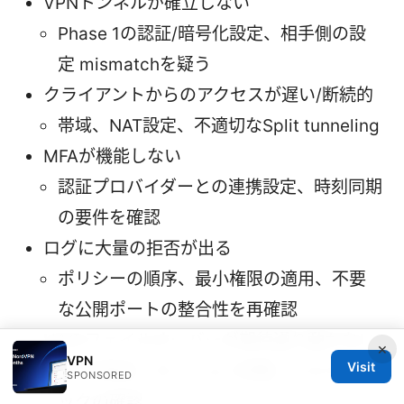
VPNトンネルが確立しない
Phase 1の認証/暗号化設定、相手側の設
定 mismatchを疑う
クライアントからのアクセスが遅い/断続的
帯域、NAT設定、不適切なSplit tunneling
MFAが機能しない
認証プロバイダーとの連携設定、時刻同期
の要件を確認
ログに大量の拒否が出る
ポリシーの順序、最小権限の適用、不要
な公開ポートの整合性を再確認
HAのフェイルオーバーが期待通り動かない
×
VPN
Visit
VRRP設定、セッション同期、ヘルスチェ
SPONSORED
ックの確認