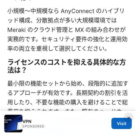
小規模〜中規模なら AnyConnect のハイブリ
ッド構成、分散拠点が多い大規模環境では
Meraki のクラウド管理と MX の組み合わせが
実務的です。セキュリティ要件の強化と運用効
率の両立を重視して選択してください。
ライセンスのコストを抑える具体的な方
法は？
最小限の機能セットから始め、段階的に追加す
るアプローチが有効です。長期契約の割引を活
用したり、不要な機能の購入を避けることで総
費用を抑えられます。また、既存のハードウェ
×
アを活用することで初期費用を大幅に削減でき
VPN
Visit
SPONSORED
ます。
Vpn接続確認方法｜ipアドレスやサーバ