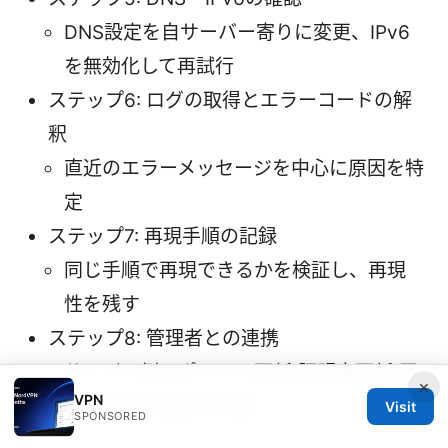
DNS設定を自サーバー寄りに変更、IPv6
を無効化して再試行
ステップ6: ログの取得とエラーコードの解
釈
直近のエラーメッセージを中心に原因を特
定
ステップ7: 再現手順の記録
同じ手順で再現できるかを検証し、再現
性を残す
ステップ8: 管理者との連携
サーバー側のポリシー更新・証明書更新・同
×
VPN
時接続数の確認を依頼
Visit
SPONSORED