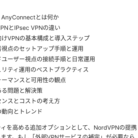
o AnyConnectとは何か
VPNとIPsec VPNの違い
向けVPNの基本構成と導入ステップ
者視点のセットアップ手順と運用
ドユーザー視点の接続手順と日常運用
ュリティ運用のベストプラクティス
ォーマンスと可用性の観点
ある問題と解決策
センスとコストの考え方
の動向とトレンド
ィを高める追加オプションとして、NordVPNの提
ます。もし「外部VPNサービスの補完」が必要なら