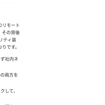
のリモート
、その背後
ュリティ装
おりです。
わず社内ネ
PNの両方を
ックして、