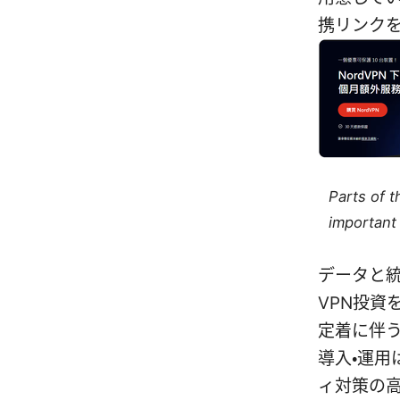
携リンク
Parts of 
important 
データと
VPN投資
定着に伴う
導入・運用
ィ対策の