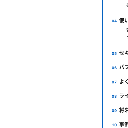
使
セ
パ
よ
ラ
将
事