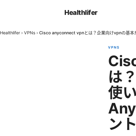
Healthlifer
Healthlifer
›
VPNs
›
Cisco anyconnect vpnとは？企業向けvpn
VPNS
Cis
は？
使い
An
ン