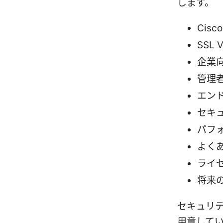
します。
Cisc
SSL 
企業
管理
エン
セキ
パフ
よく
ライ
将来
セキュリテ
用意してい