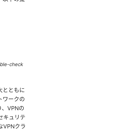
uble-check
大とともに
トワークの
、VPNの
セキュリテ
VPNクラ