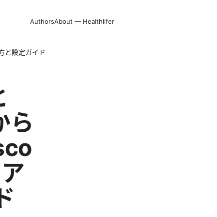
Authors
About — Healthlifer
使い方と設定ガイド
と
から
co
イア
ド