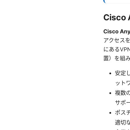
Cisco
Cisco Any
アクセス
にあるVPN
置）を組
安定
ット
複数の
サポ
ポス
適切