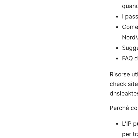
quand
I pas
Come 
NordV
Sugge
FAQ d
Risorse ut
check site
dnsleakte
Perché con
L’IP 
per tr