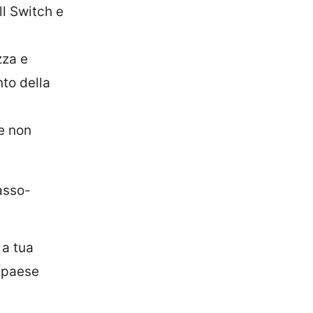
ll Switch e
zza e
to della
he non
asso-
 a tua
n paese