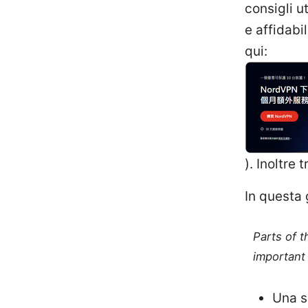
consigli u
e affidabi
qui:
). Inoltre 
In questa 
Parts of 
important 
Una s