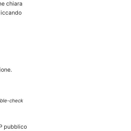
one chiara
cliccando
zione.
uble-check
IP pubblico