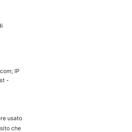
di
.com; IP
st -
ere usato
 sito che