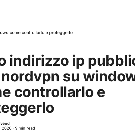
dows come controllarlo e proteggerlo
uo indirizzo ip pubbl
 nordvpn su windo
e controllarlo e
teggerlo
Naveed
, 2026
·
9
min read