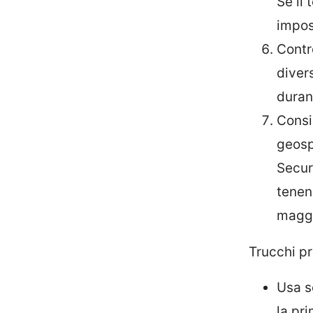
Se il 
impos
Contro
diver
duran
Consi
geosp
Secur
tenen
maggi
Trucchi pr
Usa s
la pr