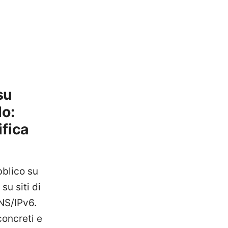
su
lo:
ifica
bblico su
u siti di
DNS/IPv6.
concreti e