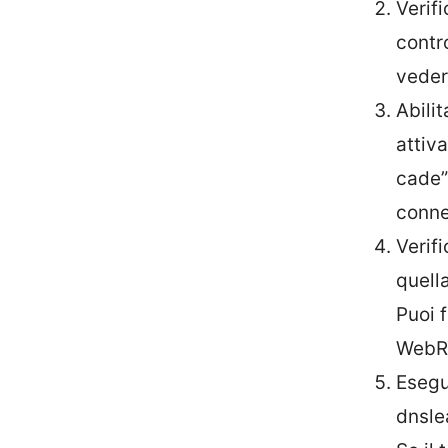
Verif
contr
veder
Abili
attiv
cade”
conne
Verif
quell
Puoi 
WebR
Esegui
dnsle