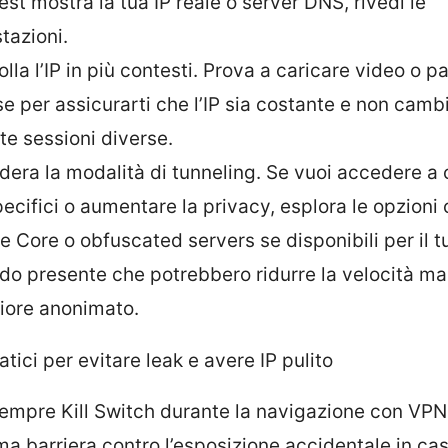
test mostra la tua IP reale o server DNS, rivedi le
tazioni.
lla l’IP in più contesti. Prova a caricare video o p
se per assicurarti che l’IP sia costante e non cambi
te sessioni diverse.
dera la modalità di tunneling. Se vuoi accedere a 
ecifici o aumentare la privacy, esplora le opzioni
e Core o obfuscated servers se disponibili per il t
do presente che potrebbero ridurre la velocità ma 
ore anonimato.
atici per evitare leak e avere IP pulito
empre Kill Switch durante la navigazione con VPN 
ima barriera contro l’esposizione accidentale in cas