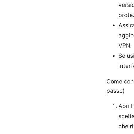
versi
prote
Assic
aggio
VPN.
Se usi
inter
Come cont
passo)
Apri 
scelt
che ri