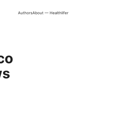
Authors
About — Healthlifer
ico
ws