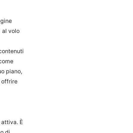
agine
 al volo
contenuti
 come
uo piano,
offrire
attiva. È
o di