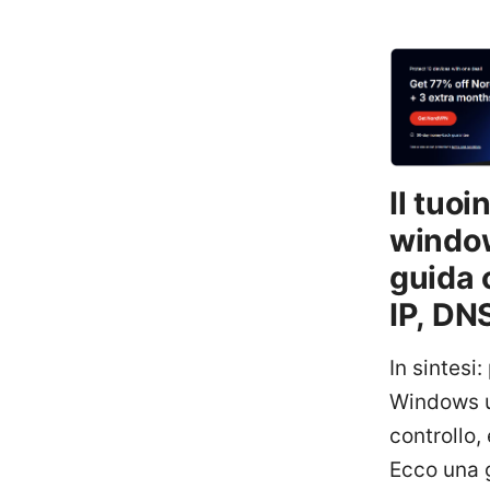
Il tuo
window
guida 
IP, DN
In sintesi
Windows us
controllo,
Ecco una g