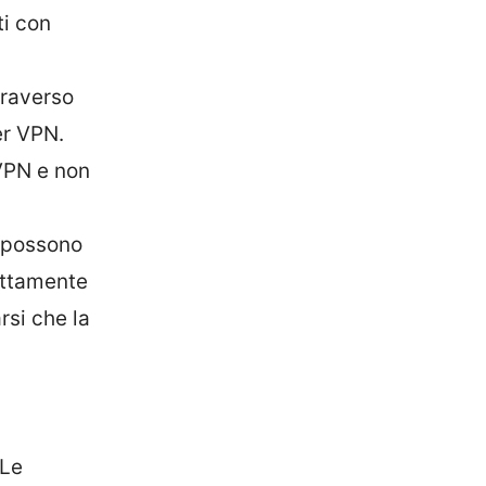
ti con
traverso
er VPN.
 VPN e non
: possono
rettamente
rsi che la
 Le