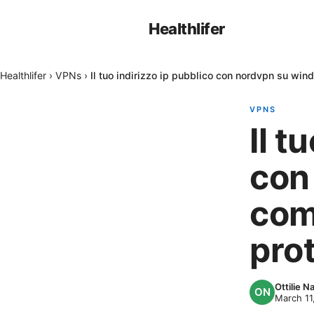
Healthlifer
Healthlifer
›
VPNs
›
Il tuo indirizzo ip pubblico con nordvpn su win
VPNS
Il t
con
com
pro
Ottilie 
March 11