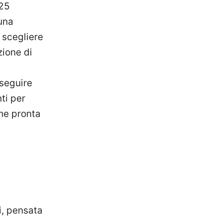
025
una
 scegliere
zione di
 seguire
ti per
one pronta
i, pensata