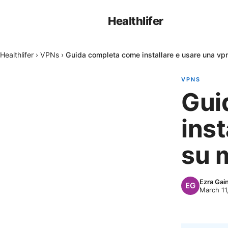
Healthlifer
Healthlifer
›
VPNs
›
Guida completa come installare e usare una vp
VPNS
Gui
inst
su 
Ezra Gai
March 11