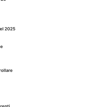
nel 2025
 e
rollare
erenti