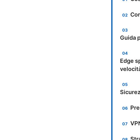
Com
Guida p
Edge sp
velocit
Sicurez
Pre
VPN
Str