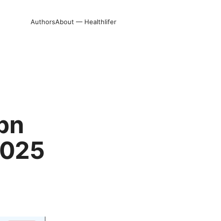
Authors
About — Healthlifer
vpn
2025