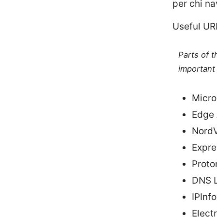
per chi na
Useful URL
Parts of 
important 
Micro
Edge 
Nord
Expre
Proto
DNS L
IPInf
Elect