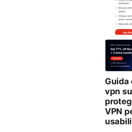
Guida 
vpn su
proteg
VPN pe
usabil