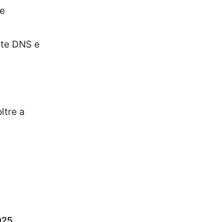
 e
ite DNS e
ltre a
025