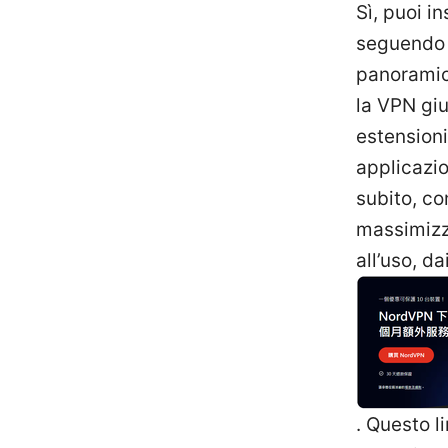
Sì, puoi i
seguendo 
panoramic
la VPN giu
estensioni
applicazio
subito, co
massimizza
all’uso, d
. Questo l