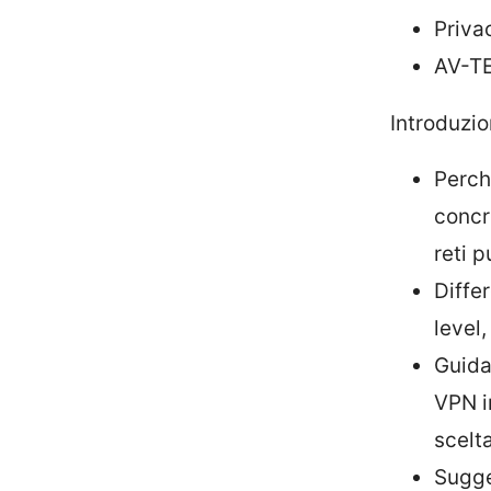
Priva
AV-TE
Introduzio
Perch
concr
reti p
Diffe
level,
Guida
VPN i
scelta
Sugge