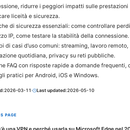
sione, ridurre i peggiori impatti sulle prestazioni
care liceità e sicurezza.
iche di sicurezza essenziali: come controllare perd
zzo IP, come testare la stabilità della connessione.
i di casi d’uso comuni: streaming, lavoro remoto,
azione quotidiana, privacy su reti pubbliche.
ne FAQ con risposte rapide a domande frequenti, o
gli pratici per Android, iOS e Windows.
d:
2026-03-11
·
Last updated:
2026-05-10
IS PAGE
’è una VPN e perché usarla su Microsoft Edge nel 2