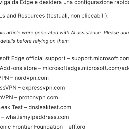
viga da Edge e desidera una configurazione rapida
s and Resources (testuali, non cliccabili):
this article were generated with AI assistance. Please do
details before relying on them.
soft Edge official support – support.microsoft.co
Add-ons store – microsoftedge.microsoft.com/a
VPN – nordvpn.com
ssVPN – expressvpn.com
nVPN – protonvpn.com
eak Test – dnsleaktest.com
o – whatismyipaddress.com
ronic Frontier Foundation – eff.org