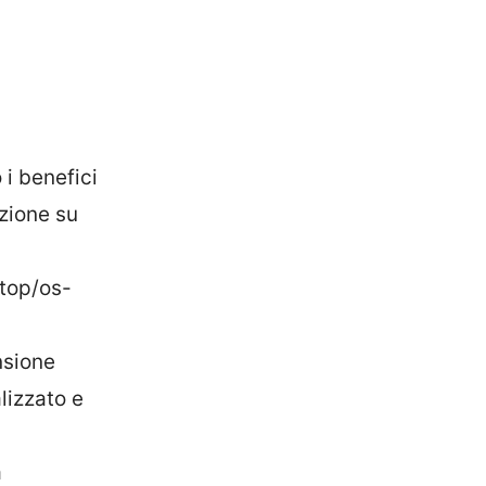
 i benefici
ezione su
top/os-
nsione
lizzato e
a