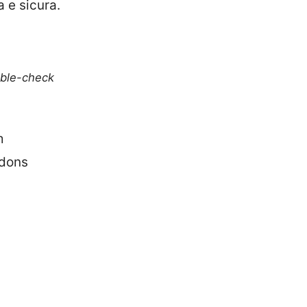
 e sicura.
uble-check
m
ddons