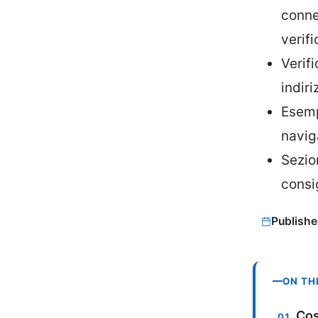
connes
verifi
Verif
indiri
Esemp
navig
Sezio
consi
Publishe
ON TH
Cos