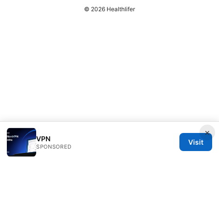
© 2026 Healthlifer
×
VPN
Visit
SPONSORED
Healthlifer Media Inc.
120 Broadway
New York, NY, 10001
US