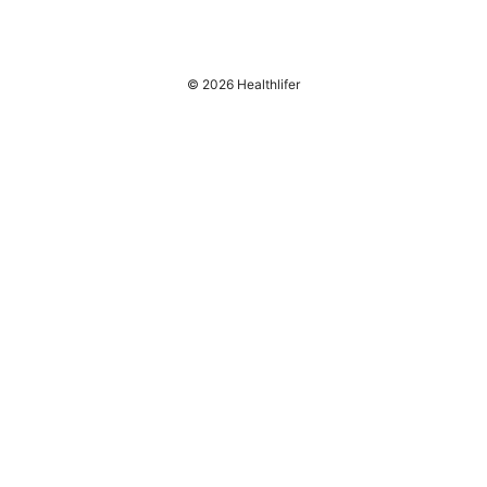
© 2026 Healthlifer
Healthlifer Media Inc.
120 Broadway
New York, NY, 10001
US
press@healthlifer.org
+1-503-555-0197