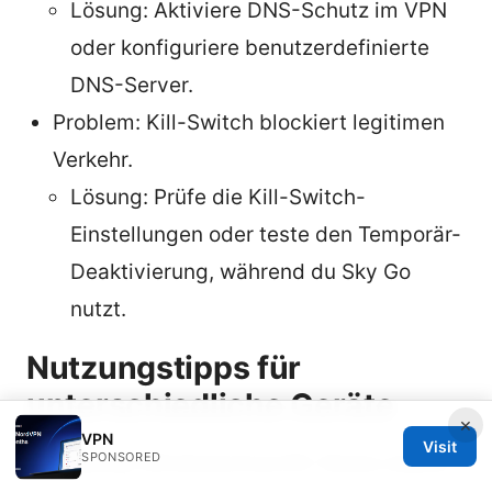
Lösung: Aktiviere DNS-Schutz im VPN
oder konfiguriere benutzerdefinierte
DNS-Server.
Problem: Kill-Switch blockiert legitimen
Verkehr.
Lösung: Prüfe die Kill-Switch-
Einstellungen oder teste den Temporär-
Deaktivierung, während du Sky Go
nutzt.
Nutzungstipps für
unterschiedliche Geräte
×
VPN
Visit
SPONSORED
Desktop Windows/macOS: Nutze stabile