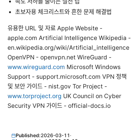
속도 저하를 줄이는 실전 팁
초보자용 체크리스트와 흔한 문제 해결법
유용한 URL 및 자료 Apple Website -
apple.com Artificial Intelligence Wikipedia -
en.wikipedia.org/wiki/Artificial_intelligence
OpenVPN - openvpn.net WireGuard -
www.wireguard.com
Microsoft Windows
Support - support.microsoft.com VPN 정책
및 보안 가이드 - nist.gov Tor Project -
www.torproject.org
UK Council on Cyber
Security VPN 가이드 - official-docs.io
Published:
2026-03-11
·